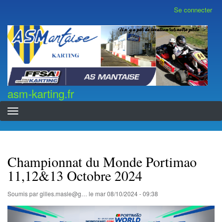
Aller
Se connecter
Menu
au
du
contenu
compte
asm-karting.fr
de
principal
l'utilisateur
asm-karting.fr
Championnat du Monde Portimao
11,12&13 Octobre 2024
Soumis par
gilles.masle@g…
le
mar 08/10/2024 - 09:38