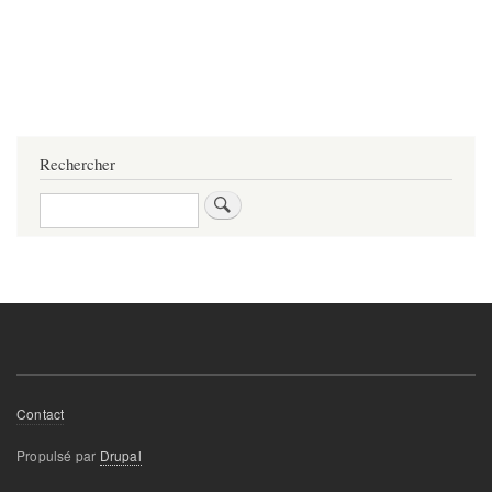
Rechercher
Rechercher
Footer
Contact
menu
Propulsé par
Drupal