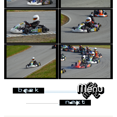
...............................
...............................