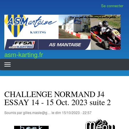
Aller
Se connecter
Menu
au
du
contenu
compte
asm-karting.fr
de
principal
l'utilisateur
asm-karting.fr
CHALLENGE NORMAND J4
ESSAY 14 - 15 Oct. 2023 suite 2
Soumis par
gilles.masle@g…
le
dim 15/10/2023 - 22:57
...............................