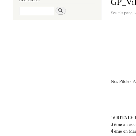
GP_Vil
Rechercher
Soumis par
gi
Nos Pilotes 
RITALY 
16
3 ème
au essa
4 ème
en Man