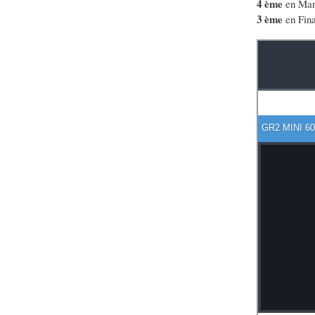
4 ème
en Man
3 ème
en Fina