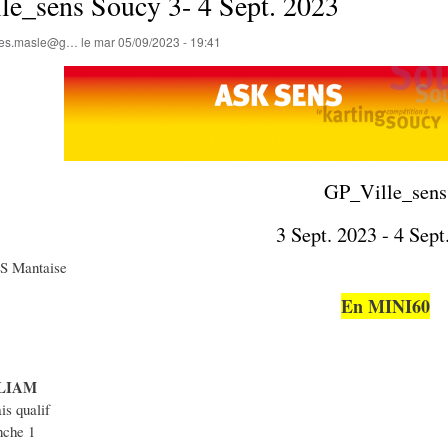
le_sens Soucy 3- 4 Sept. 2023
lles.masle@g…
le
mar 05/09/2023 - 19:41
GP_Ville_sens
3 Sept. 2023 - 4 Sept
AS Mantaise
En MINI60
LIAM
is qualif
che 1