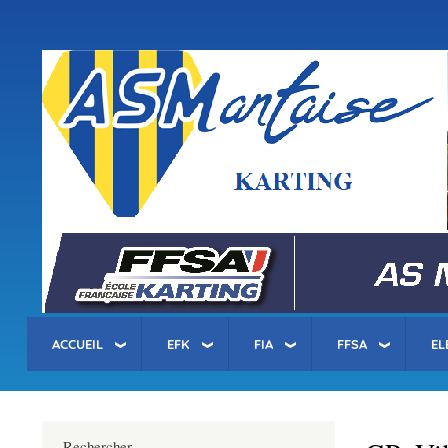
Menu
du
compte
asm-karting.fr
de
l'utilisateur
ACCUEIL
EFK
FIA
FFSA
EL
Rechercher