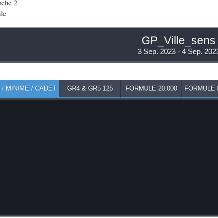
che 2
le