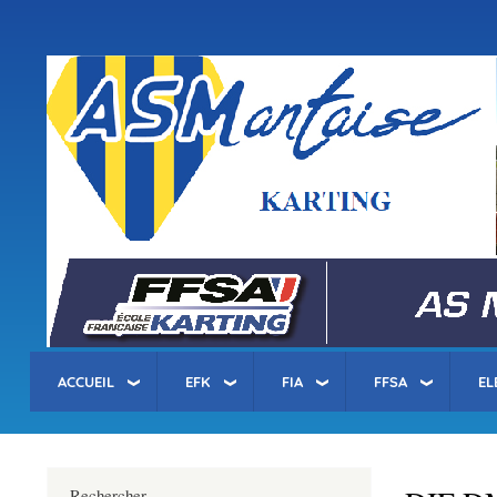
Menu
du
compte
asm-karting.fr
de
l'utilisateur
ACCUEIL
EFK
FIA
FFSA
EL
Rechercher