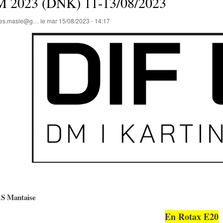
 2023 (DNK) 11-13/08/2023
lles.masle@g…
le
mar 15/08/2023 - 14:17
AS Mantaise
En Rotax E20