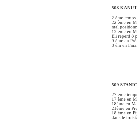
508 KANUT
2 ème temps 
22 ème en Ma
mal positionn
13 ème en Man
Eli reperd 8 
9 ème en Pré-
8 èm en Final
509 STANIC
27 ème temps
17 ème en Ma
18ème en Man
21ème en Pré-
18 ème en Fin
dans le trois