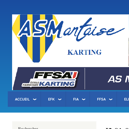
Menu
du
compte
asm-karting.fr
de
l'utilisateur
ACCUEIL
EFK
FIA
FFSA
EL
Rechercher