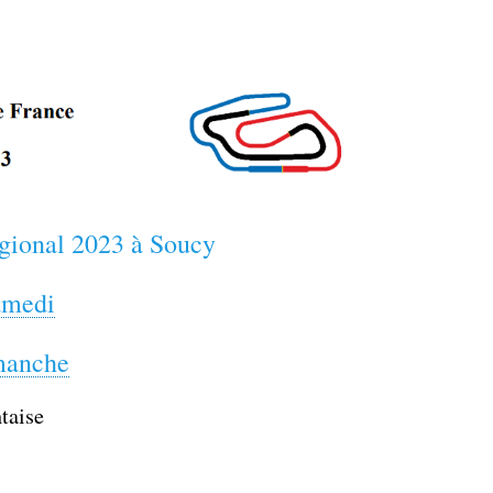
gional 2023 à Soucy
amedi
imanche
taise