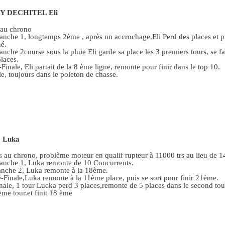
Y DECHITEL Eli
au chrono
nche 1, longtemps 2ème , après un accrochage,Eli Perd des places et p
é.
che 2course sous la pluie Eli garde sa place les 3 premiers tours, se fa
places.
Finale, Eli partait de la 8 ème ligne, remonte pour finir dans le top 10.
e, toujours dans le poleton de chasse.
 Luka
 au chrono, problème moteur en qualif rupteur à 11000 trs au lieu de 1
nche 1, Luka remonte de 10 Concurrents.
che 2, Luka remonte à la 18ème.
Finale,Luka remonte à la 11ème place, puis se sort pour finir 21ème.
ale, 1 tour Lucka perd 3 places,remonte de 5 places dans le second tou
ième tour.et finit 18 ème