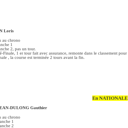
 Loris
s au chrono
nche 1
che 2, pas un tour.
-Finale, 1 er tour fait avec assurance, remonte dans le classement pour 
ale , la course est terminée 2 tours avant la fin.
En NATIONALE
JEAN-DULONG Gauthier
s au chrono
anche 1
anche 2