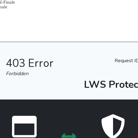
é-Finale
nale