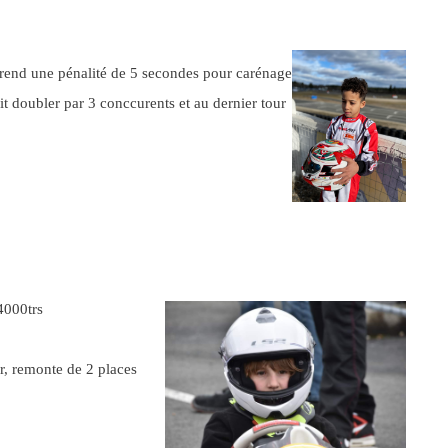
rend une pénalité de 5 secondes pour carénage
it doubler par 3 conccurents et au dernier tour
4000trs
r, remonte de 2 places