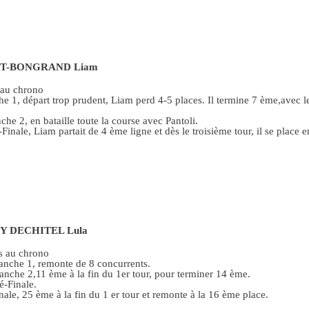
NT-BONGRAND Liam
au chrono
 1, départ trop prudent, Liam perd 4-5 places. Il termine 7 ème,avec l
e 2, en bataille toute la course avec Pantoli.
Finale, Liam partait de 4 ème ligne et dès le troisième tour, il se place 
Y DECHITEL Lula
s au chrono
nche 1, remonte de 8 concurrents.
nche 2,11 ème à la fin du 1er tour, pour terminer 14 ème.
é-Finale.
ale, 25 ème à la fin du 1 er tour et remonte à la 16 ème place.