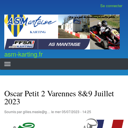
Aller
Se connecter
Menu
au
du
contenu
compte
asm-karting.fr
de
principal
l'utilisateur
asm-karting.fr
Oscar Petit 2 Varennes 8&9 Juillet
2023
Soumis par
gilles.masle@g…
le
mer 05/07/2023 - 14:25