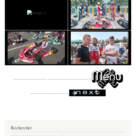
............................ ...................................
...............................
Rechercher