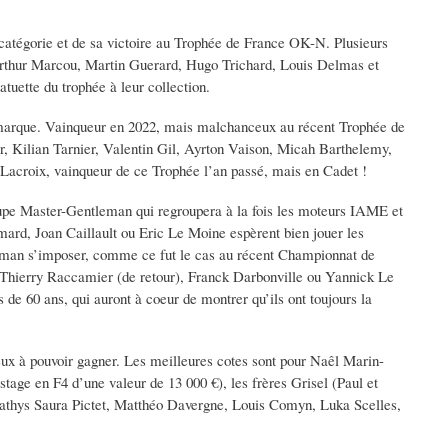
catégorie et de sa victoire au Trophée de France OK-N. Plusieurs
 Arthur Marcou, Martin Guerard, Hugo Trichard, Louis Delmas et
uette du trophée à leur collection.
 marque. Vainqueur en 2022, mais malchanceux au récent Trophée de
 Kilian Tarnier, Valentin Gil, Ayrton Vaison, Micah Barthelemy,
 Lacroix, vainqueur de ce Trophée l’an passé, mais en Cadet !
oupe Master-Gentleman qui regroupera à la fois les moteurs IAME et
mard, Joan Caillault ou Eric Le Moine espèrent bien jouer les
tleman s’imposer, comme ce fut le cas au récent Championnat de
 Thierry Raccamier (de retour), Franck Darbonville ou Yannick Le
 de 60 ans, qui auront à coeur de montrer qu’ils ont toujours la
breux à pouvoir gagner. Les meilleures cotes sont pour Naêl Marin-
age en F4 d’une valeur de 13 000 €), les frères Grisel (Paul et
Mathys Saura Pictet, Matthéo Davergne, Louis Comyn, Luka Scelles,