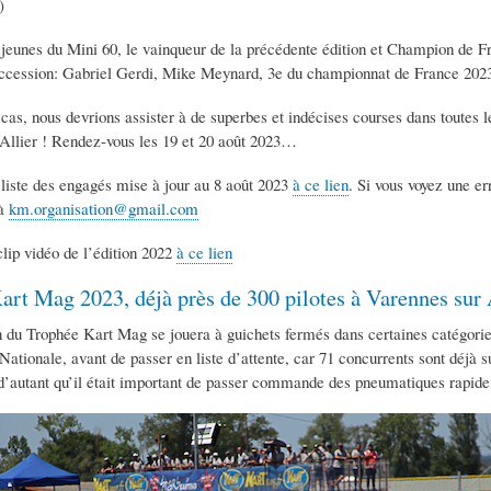
)
jeunes du Mini 60, le vainqueur de la précédente édition et Champion de Fra
uccession: Gabriel Gerdi, Mike Meynard, 3e du championnat de France 202
cas, nous devrions assister à de superbes et indécises courses dans toutes le
Allier ! Rendez-vous les 19 et 20 août 2023…
liste des engagés mise à jour au 8 août 2023
à ce lien
. Si vous voyez une er
 à
km.organisation@gmail.com
lip vidéo de l’édition 2022
à ce lien
art Mag 2023, déjà près de 300 pilotes à Varennes sur 
 du Trophée Kart Mag se jouera à guichets fermés dans certaines catégories.
 Nationale, avant de passer en liste d’attente, car 71 concurrents sont déj
, d’autant qu’il était important de passer commande des pneumatiques rapide