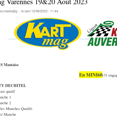
g Varennes 19&20 Aout 2023
lles.masle@g…
le
sam 12/08/2023 - 11:44
AS Mantaise
En MINI60
(31 enga
TY DECHITEL
ais qualif
nche 1
nche 2
les Manches Qualifs
er Manche