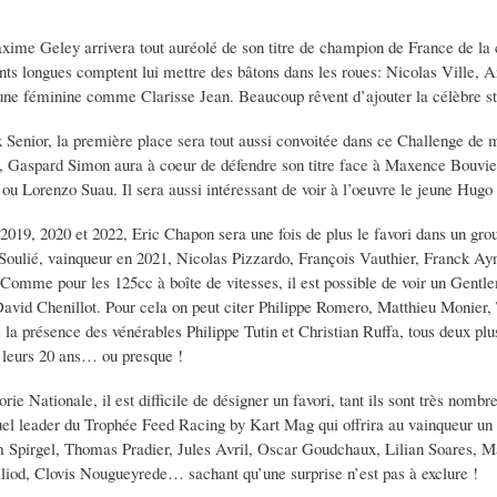
xime Geley arrivera tout auréolé de son titre de champion de France de la 
ents longues comptent lui mettre des bâtons dans les roues: Nicolas Ville,
une féminine comme Clarisse Jean. Beaucoup rêvent d’ajouter la célèbre stat
Senior, la première place sera tout aussi convoitée dans ce Challenge de
Gaspard Simon aura à coeur de défendre son titre face à Maxence Bouvier,
u Lorenzo Suau. Il sera aussi intéressant de voir à l’oeuvre le jeune Hugo
2019, 2020 et 2022, Eric Chapon sera une fois de plus le favori dans un gr
 Soulié, vainqueur en 2021, Nicolas Pizzardo, François Vauthier, Franck Ay
. Comme pour les 125cc à boîte de vitesses, il est possible de voir un Gen
avid Chenillot. Pour cela on peut citer Philippe Romero, Matthieu Monier,
la présence des vénérables Philippe Tutin et Christian Ruffa, tous deux plus
 leurs 20 ans… ou presque !
rie Nationale, il est difficile de désigner un favori, tant ils sont très nom
el leader du Trophée Feed Racing by Kart Mag qui offrira au vainqueur un st
 Spirgel, Thomas Pradier, Jules Avril, Oscar Goudchaux, Lilian Soares, 
liod, Clovis Nougueyrede… sachant qu’une surprise n’est pas à exclure !