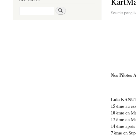
KartMa
Rechercher
Soumis par
gi
Nos Pilotes 
Lula KANU
15 ème
au ess
10 ème
en Ma
17 ème
en Ma
14 ème
après 
7 ème
en Sup