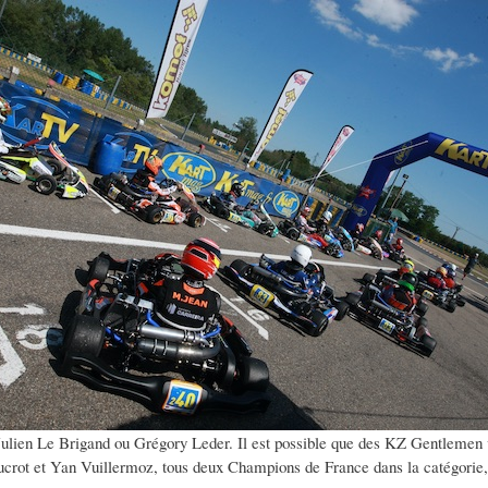
Julien Le Brigand ou Grégory Leder. Il est possible que des KZ Gentlemen vi
ot et Yan Vuillermoz, tous deux Champions de France dans la catégorie, ne