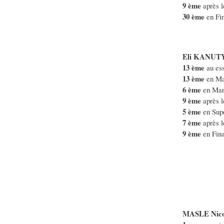
9 ème
après 
30 ème
en Fin
Eli KANUT
13 ème
au ess
13 ème
en Ma
6 ème
en Man
9 ème
après l
5 ème
en Sup
7 ème
après 
9 ème
en Fina
MASLE Nico