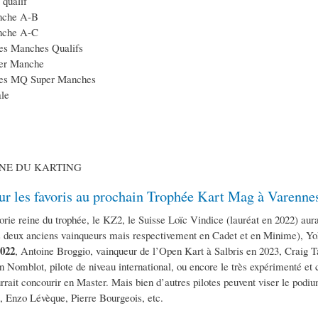
 qualif
che A-B
che A-C
es Manches Qualifs
er Manche
les MQ Super Manches
le
NE DU KARTING
ur les favoris au prochain Trophée Kart Mag à Varennes
orie reine du trophée, le KZ2, le Suisse Loïc Vindice (lauréat en 2022) aur
 deux anciens vainqueurs mais respectivement en Cadet et en Minime), Y
022
, Antoine Broggio, vainqueur de l’Open Kart à Salbris en 2023, Craig 
an Nomblot, pilote de niveau international, ou encore le très expérimenté et
ourrait concourir en Master. Mais bien d’autres pilotes peuvent viser le p
, Enzo Lévèque, Pierre Bourgeois, etc.