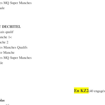
les MQ Super Manches
ale
Y DECHITEL
ais qualif
nche 1<
che 2
es Manches Qualifs
er Manche
les MQ Super Manches
le
En KZ2
(40 engagés
las