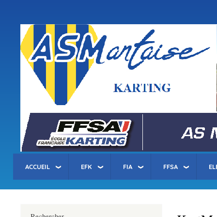
Menu
du
compte
asm-karting.fr
de
l'utilisateur
ACCUEIL
EFK
FIA
FFSA
EL
Rechercher