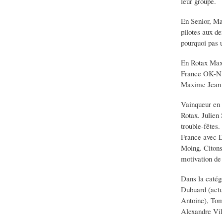
leur groupe.
En Senior, Ma
pilotes aux d
pourquoi pas 
En Rotax Max 
France OK-N, 
Maxime Jean o
Vainqueur en 
Rotax. Julien
trouble-fêtes
France avec D
Moing. Citons 
motivation de
Dans la catégo
Dubuard (actu
Antoine), Tom
Alexandre Vil