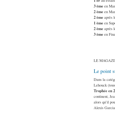
1 er
au essais
3 ème
en Man
2 ème
en Man
2 ème
après l
1 ème
en Sup
2 ème
après 
3 ème
en Fina
LE MAGAZI
Le point s
Dans la catég
Lehouck (tous
Trophée en 2
continent, Je
alors qu’il p
Alexis Garcia