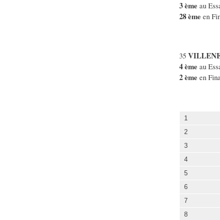
3 ème
au Essa
28 ème
en Fi
VILLENE
35
4 ème
au Essa
2 ème
en Fina
1
2
3
4
5
6
7
8