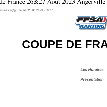
de France 26&27 Aout 2023 Angerville
lles.masle@g…
le
mer 23/08/2023 - 19:27
COUPE DE FRA
Les Horaires
Présentation