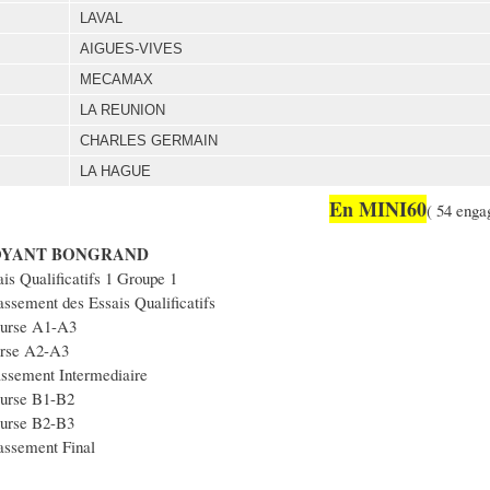
LAVAL
AIGUES-VIVES
MECAMAX
LA REUNION
CHARLES GERMAIN
LA HAGUE
En MINI60
( 54 enga
ROYANT BONGRAND
is Qualificatifs 1 Groupe 1
ssement des Essais Qualificatifs
urse A1-A3
rse A2-A3
ssement Intermediaire
urse B1-B2
urse B2-B3
assement Final