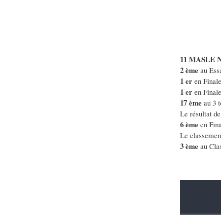
11 MASLE Ni
2 ème
au Essa
1 er
en Finale
1 er
en Finale
17 ème
au 3 t
Le résultat de
6 ème
en Fina
Le classement 
3 ème
au Clas