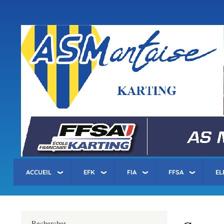
Menu
du
compte
asm-karting.fr
de
l'utilisateur
ACCUEIL
EFK
FIA
FFSA
EL
Rechercher