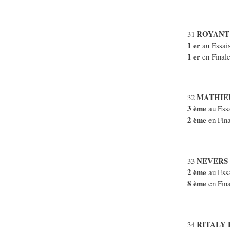
ROYANT 
31
1 er
au Essais
1 er
en Final
MATHIEU
32
3 ème
au Essa
2 ème
en Fina
NEVERS 
33
2 ème
au Essa
8 ème
en Fin
RITALY 
34