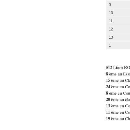
9
10
11
12
13
1
512 Liam 
8 ème
au Essa
15 ème
au Cla
24 ème
en Co
8 ème
en Cou
20 ème
au cla
13 ème
en Co
11 ème
en Co
19 ème
au Cl