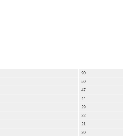
K
90
50
47
44
29
22
21
20