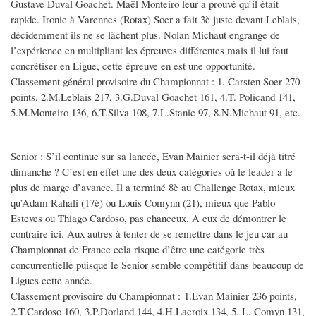
Gustave Duval Goachet. Maël Monteiro leur a prouvé qu’il était
rapide. Ironie à Varennes (Rotax) Soer a fait 3è juste devant Leblais,
décidemment ils ne se lâchent plus. Nolan Michaut engrange de
l’expérience en multipliant les épreuves différentes mais il lui faut
concrétiser en Ligue, cette épreuve en est une opportunité.
Classement général provisoire du Championnat : 1. Carsten Soer 270
points, 2.M.Leblais 217, 3.G.Duval Goachet 161, 4.T. Policand 141,
5.M.Monteiro 136, 6.T.Silva 108, 7.L.Stanic 97, 8.N.Michaut 91, etc.
Senior : S’il continue sur sa lancée, Evan Mainier sera-t-il déjà titré
dimanche ? C’est en effet une des deux catégories où le leader a le
plus de marge d’avance. Il a terminé 8è au Challenge Rotax, mieux
qu’Adam Rahali (17è) ou Louis Comynn (21), mieux que Pablo
Esteves ou Thiago Cardoso, pas chanceux. A eux de démontrer le
contraire ici. Aux autres à tenter de se remettre dans le jeu car au
Championnat de France cela risque d’être une catégorie très
concurrentielle puisque le Senior semble compétitif dans beaucoup de
Ligues cette année.
Classement provisoire du Championnat : 1.Evan Mainier 236 points,
2.T.Cardoso 160, 3.P.Dorland 144, 4.H.Lacroix 134, 5. L. Comyn 131,