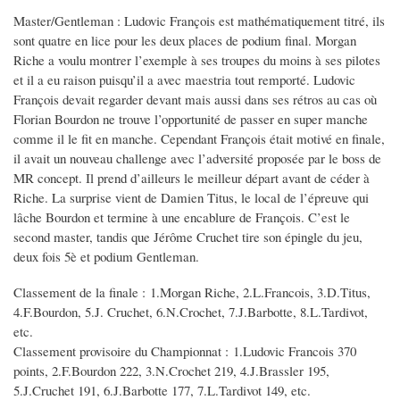
Master/Gentleman : Ludovic François est mathématiquement titré, ils
sont quatre en lice pour les deux places de podium final. Morgan
Riche a voulu montrer l’exemple à ses troupes du moins à ses pilotes
et il a eu raison puisqu’il a avec maestria tout remporté. Ludovic
François devait regarder devant mais aussi dans ses rétros au cas où
Florian Bourdon ne trouve l’opportunité de passer en super manche
comme il le fit en manche. Cependant François était motivé en finale,
il avait un nouveau challenge avec l’adversité proposée par le boss de
MR concept. Il prend d’ailleurs le meilleur départ avant de céder à
Riche. La surprise vient de Damien Titus, le local de l’épreuve qui
lâche Bourdon et termine à une encablure de François. C’est le
second master, tandis que Jérôme Cruchet tire son épingle du jeu,
deux fois 5è et podium Gentleman.
Classement de la finale : 1.Morgan Riche, 2.L.Francois, 3.D.Titus,
4.F.Bourdon, 5.J. Cruchet, 6.N.Crochet, 7.J.Barbotte, 8.L.Tardivot,
etc.
Classement provisoire du Championnat : 1.Ludovic Francois 370
points, 2.F.Bourdon 222, 3.N.Crochet 219, 4.J.Brassler 195,
5.J.Cruchet 191, 6.J.Barbotte 177, 7.L.Tardivot 149, etc.