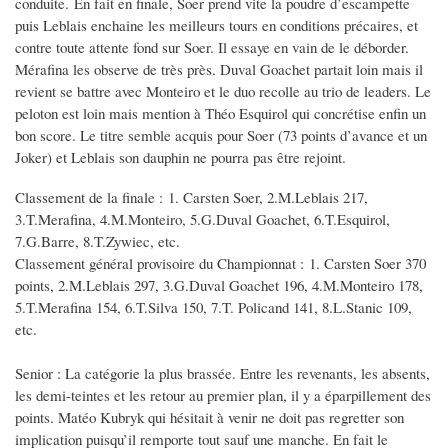
conduite. En fait en finale, Soer prend vite la poudre d’escampette
puis Leblais enchaine les meilleurs tours en conditions précaires, et
contre toute attente fond sur Soer. Il essaye en vain de le déborder.
Mérafina les observe de très près. Duval Goachet partait loin mais il
revient se battre avec Monteiro et le duo recolle au trio de leaders. Le
peloton est loin mais mention à Théo Esquirol qui concrétise enfin un
bon score. Le titre semble acquis pour Soer (73 points d’avance et un
Joker) et Leblais son dauphin ne pourra pas être rejoint.
Classement de la finale : 1. Carsten Soer, 2.M.Leblais 217,
3.T.Merafina, 4.M.Monteiro, 5.G.Duval Goachet, 6.T.Esquirol,
7.G.Barre, 8.T.Zywiec, etc.
Classement général provisoire du Championnat : 1. Carsten Soer 370
points, 2.M.Leblais 297, 3.G.Duval Goachet 196, 4.M.Monteiro 178,
5.T.Merafina 154, 6.T.Silva 150, 7.T. Policand 141, 8.L.Stanic 109,
etc.
Senior : La catégorie la plus brassée. Entre les revenants, les absents,
les demi-teintes et les retour au premier plan, il y a éparpillement des
points. Matéo Kubryk qui hésitait à venir ne doit pas regretter son
implication puisqu’il remporte tout sauf une manche. En fait le