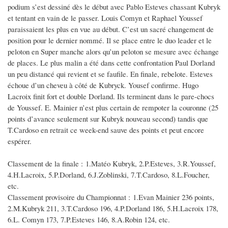
podium s’est dessiné dès le début avec Pablo Esteves chassant Kubryk
et tentant en vain de le passer. Louis Comyn et Raphael Youssef
paraissaient les plus en vue au début. C’est un sacré changement de
position pour le dernier nommé. Il se place entre le duo leader et le
peloton en Super manche alors qu’un peloton se mesure avec échange
de places. Le plus malin a été dans cette confrontation Paul Dorland
un peu distancé qui revient et se faufile. En finale, rebelote. Esteves
échoue d’un cheveu à côté de Kubryck. Yousef confirme. Hugo
Lacroix finit fort et double Dorland. Ils terminent dans le pare-chocs
de Youssef. E. Mainier n’est plus certain de rempoter la couronne (25
points d’avance seulement sur Kubryk nouveau second) tandis que
T.Cardoso en retrait ce week-end sauve des points et peut encore
espérer.
Classement de la finale : 1.Matéo Kubryk, 2.P.Esteves, 3.R.Youssef,
4.H.Lacroix, 5.P.Dorland, 6.J.Zoblinski, 7.T.Cardoso, 8.L.Foucher,
etc.
Classement provisoire du Championnat : 1.Evan Mainier 236 points,
2.M.Kubryk 211, 3.T.Cardoso 196, 4.P.Dorland 186, 5.H.Lacroix 178,
6.L. Comyn 173, 7.P.Esteves 146, 8.A.Robin 124, etc.