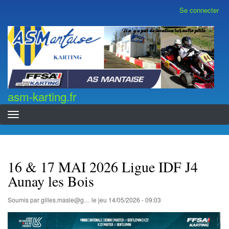
Aller
Se connecter
Menu
au
du
contenu
compte
asm-karting.fr
de
principal
l'utilisateur
asm-karting.fr
16 & 17 MAI 2026 Ligue IDF J4
Aunay les Bois
Soumis par
gilles.masle@g…
le
jeu 14/05/2026 - 09:03