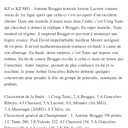
KZ et KZ M/G : Antoine Broggio trouvait Arsene Lacoste comme
voisin de 1re ligne après que celui-ci s’est accaparé d’un excellent
chrono. Dans une manche il tenait mais dans l’autre c’est Craig Tanic
qui cherchait à donner la réplique à Broggio. En super manche, Tanic
montait en régime, il surprend Broggio et parvient à monnayer une
légère avance. Paul David imperturbable meilleur Master naviguait
4è en piste. Il devait malheureusement renoncer en finale à cause de
son allumage. En finale, demi-surprise, c’est Tanic qui impose son
rythme. En fin de course Broggio recolle à celui-ci mais ne trouve pas
l’ouverture. Autre surprise, prenant de plus confiance en lui et sa
machine, le jeune Arthur Goncalves Ribeiro déborde quelques
concurrents pour prendre la tête du groupe de poursuite, synonyme de
podium.
Classement de la finale : 1.Craig Tanic, 2.A.Broggio, 3.A.Goncalves
Ribeiro, 4.J.Chassard, 5.A.Lacoste, 6.L.Meunier (1er M/G),
7.A.Maatougui (2èM/G), 8.T.Silva, etc.
Classement général du Championnat : 1. Antoine Broggio 356 points,
2.C.Tanic 280, 3.E.Valente 232, 4.J.Chassard 154, 5.A.Goncalves
Ribeiro 140, 6.A.Lacoste 135, 7.N.Masle 122, etc.