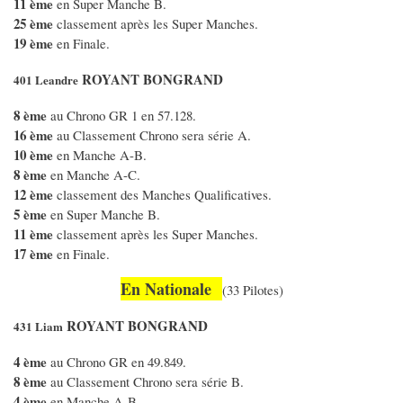
11 ème
en Super Manche B.
25 ème
classement après les Super Manches.
19 ème
en Finale.
ROYANT BONGRAND
401 Leandre
8 ème
au Chrono GR 1 en 57.128.
16 ème
au Classement Chrono sera série A.
10 ème
en Manche A-B.
8 ème
en Manche A-C.
12 ème
classement des Manches Qualificatives.
5 ème
en Super Manche B.
11 ème
classement après les Super Manches.
17 ème
en Finale.
En Nationale
(33 Pilotes)
ROYANT BONGRAND
431 Liam
4 ème
au Chrono GR en 49.849.
8 ème
au Classement Chrono sera série B.
4 ème
en Manche A-B.