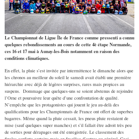
Le Championnat de Ligue Île de France comme pressenti a connu
quelques rebondissements au cours de cette 4è étape Normande,
ces 16 et 17 mai à Aunay-les-Bois notamment en raison des
conditions climatiques.
En effet, la pluie s’est invitée par intermittence le dimanche alors que
les chronos au meilleur du soleil le samedi avait établi une première
hiérarchie avec déjà de légères surprises, rares mais propices au
suspens. Dommage que quelques-uns se soient abstenus de rejoindre
l’Orne et poursuivre leur quête d’une confrontation de qualité.
N’empêche que les protagonistes qui jouent le jeu au-delà des
qualifications pour les Championnats de France ont offert de superbes
bagarres. Même quand la pluie cessait, les pneus pluie restaient de
mise (sauf quelques super manches) et s’il fallait être adroit très peu
de sorties pour dérapages ont été enregistrée. Le classement des
finales conforte certains mais en fragilise d’autres au général. Ceci