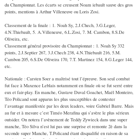
du Championnat. Les écarts se creusent Noam iebault sauve des gros
points, mentions à Arthur Villeneuve ou Loris Zosi.
Classement de la finale : 1. Noah Sy, 2.J.Chech, 3.G.Leger,
4.N.Thiebault, 5. A.Villeneuve, 6.L.Zosi, 7. M. Cambon, 8.S.De
Oliveira, etc.
Classement général provisoire du Championnat : 1. Noah Sy 332
points, 2.J.Septier 267, 3.J.Chech 238, 4.N.Thiebault 216, 5.M.
Cambon 205, 6.S.De Oliveira 170, 7.T. Martinez 154, 8.G.Leger 144,
etc.
Nationale : Carsten Soer a maîtrisé tout l’épreuve. Son seul combat
fut face à Maxence Leblais notamment en finale où se fut serré entre
eux et fair-play. En manche, Gustave Duval Goachet, Maël Monteiro,
Téo Policand sont apparus les plus susceptibles de contester
l’avantage manifestée par les deux leaders, voire Gabriel Barre. Mais
au fur et à mesure c’est Timéo Merafina qui s’avère le plus sérieux
outsider. On notera l’avènement de Teddy Zywieck dans une super
manche, Téo Silva n’est lui pas une surprise et remonte 2è dans la
seconde super Manche, T.Policand étant disqualifié en raison de sa