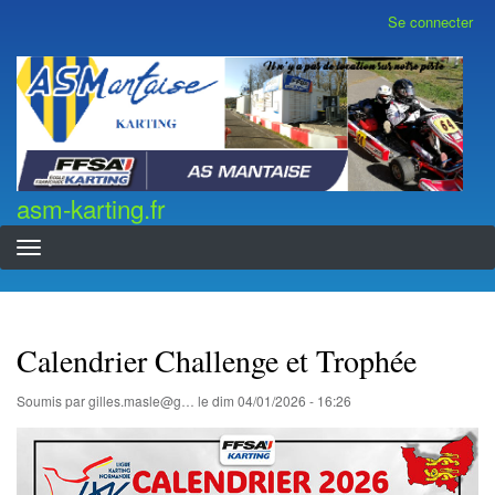
Aller
Se connecter
Menu
au
du
contenu
compte
asm-karting.fr
de
principal
l'utilisateur
asm-karting.fr
Calendrier Challenge et Trophée
Soumis par
gilles.masle@g…
le
dim 04/01/2026 - 16:26