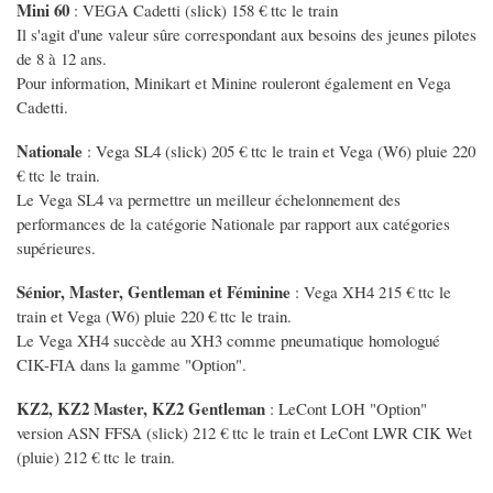
Mini 60
: VEGA Cadetti (slick) 158 € ttc le train
Il s'agit d'une valeur sûre correspondant aux besoins des jeunes pilotes
de 8 à 12 ans.
Pour information, Minikart et Minine rouleront également en Vega
Cadetti.
Nationale
: Vega SL4 (slick) 205 € ttc le train et Vega (W6) pluie 220
€ ttc le train.
Le Vega SL4 va permettre un meilleur échelonnement des
performances de la catégorie Nationale par rapport aux catégories
supérieures.
Sénior, Master, Gentleman et Féminine
: Vega XH4 215 € ttc le
train et Vega (W6) pluie 220 € ttc le train.
Le Vega XH4 succède au XH3 comme pneumatique homologué
CIK-FIA dans la gamme "Option".
KZ2, KZ2 Master, KZ2 Gentleman
: LeCont LOH "Option"
version ASN FFSA (slick) 212 € ttc le train et LeCont LWR CIK Wet
(pluie) 212 € ttc le train.