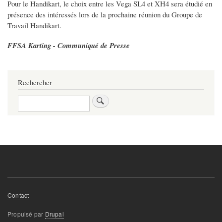
Pour le Handikart, le choix entre les Vega SL4 et XH4 sera étudié en
présence des intéressés lors de la prochaine réunion du Groupe de
Travail Handikart.
FFSA Karting - Communiqué de Presse
Rechercher
Rechercher
Footer
Contact
menu
Propulsé par
Drupal