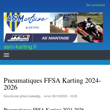
Aller
Se connecter
Menu
au
du
contenu
compte
asm-karting.fr
de
principal
l'utilisateur
asm-karting.fr
Pneumatiques FFSA Karting 2024-
2026
Soumis par
gilles.masle@g…
le
lun 30/10/2023 - 16:25
Pneumatiques FFSA Karting 2024-2026