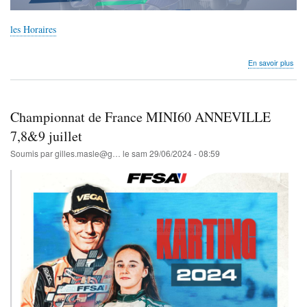
les Horaires
sur
En savoir plus
04
Jul
-
07
Championnat de France MINI60 ANNEVILLE
Jul
Mot
7,8&9 juillet
Ara
Soumis par
gilles.masle@g…
le
sam 29/06/2024 - 08:59
FIA
Kart
Eur
Cha