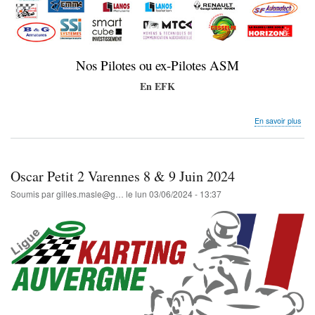
Nos Pilotes ou ex-Pilotes ASM
En EFK
sur
En savoir plus
Cha
Nor
J2
et
Oscar Petit 2 Varennes 8 & 9 Juin 2024
Ren
EF
Soumis par
gilles.masle@g…
le
lun 03/06/2024 - 13:37
15&
Juin
202
Annn