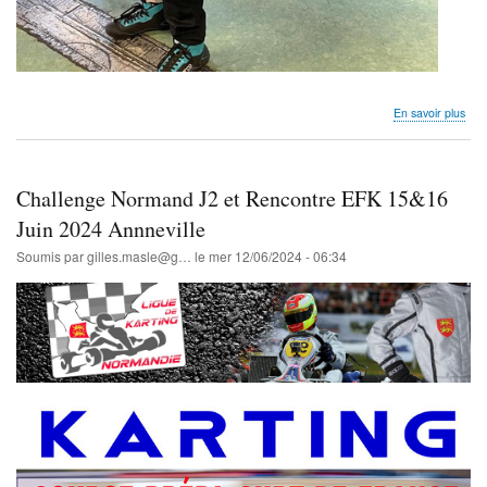
sur
En savoir plus
Rem
des
dip
EF
Challenge Normand J2 et Rencontre EFK 15&16
202
Juin 2024 Annneville
Soumis par
gilles.masle@g…
le
mer 12/06/2024 - 06:34