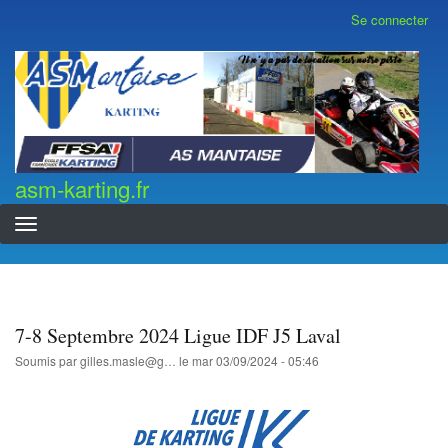
Aller
Se connecter
Menu
au
du
contenu
compte
asm-karting.fr
de
principal
l'utilisateur
asm-karting.fr
7-8 Septembre 2024 Ligue IDF J5 Laval
Soumis par
gilles.masle@g…
le
mar 03/09/2024 - 05:46