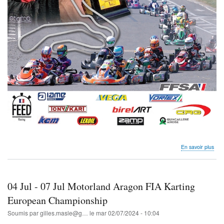
sur
En savoir plus
Tro
Kart
Ma
Var
04 Jul - 07 Jul Motorland Aragon FIA Karting
sur
Allie
European Championship
13&
Soumis par
gilles.masle@g…
le
mar 02/07/2024 - 10:04
Juill
202