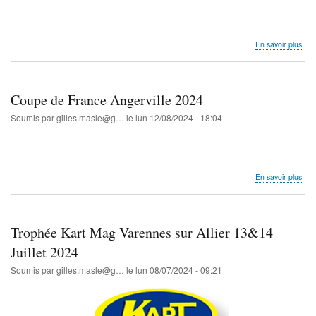
sur
En savoir plus
Cha
Nor
J3
24&
Coupe de France Angerville 2024
Aou
202
Soumis par
gilles.masle@g…
le
lun 12/08/2024 - 18:04
Aun
les
Bois
sur
En savoir plus
Cou
de
Fra
Ange
Trophée Kart Mag Varennes sur Allier 13&14
202
Juillet 2024
Soumis par
gilles.masle@g…
le
lun 08/07/2024 - 09:21