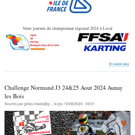
5ème journée du championnat régional 2024 à Laval
sur
En savoir plus
7-
8
Sep
202
Challenge Normand J3 24&25 Aout 2024 Aunay
Lig
IDF
les Bois
J5
Soumis par
gilles.masle@g…
le
jeu 15/08/2024 - 09:01
Lava