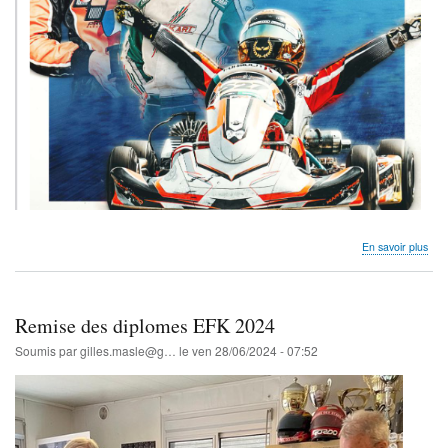
sur
En savoir plus
Cha
de
Fra
MIN
Remise des diplomes EFK 2024
ANN
7,8
Soumis par
gilles.masle@g…
le
ven 28/06/2024 - 07:52
juille