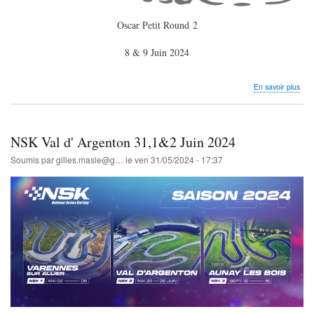
Oscar Petit Round 2
8 & 9 Juin 2024
sur
En savoir plus
Osc
Peti
2
Var
NSK Val d' Argenton 31,1&2 Juin 2024
8
&
Soumis par
gilles.masle@g…
le
ven 31/05/2024 - 17:37
9
Juin
202