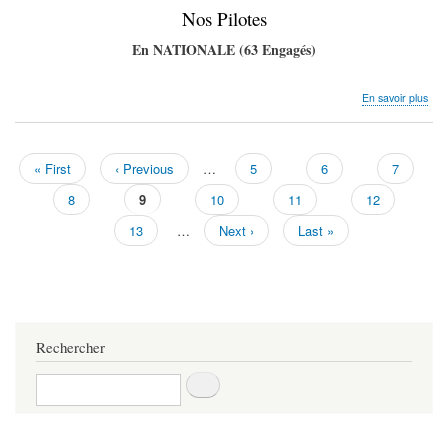
Nos Pilotes
En NATIONALE (63 Engagés)
sur
En savoir plus
NS
Val
d'
Arg
Première
« First
Page
‹ Previous
…
Page
5
Page
6
Page
7
Pagination
31,
page
précédente
Page
8
Page
9
Page
10
Page
11
Page
12
Juin
202
courante
Page
13
…
Page
Next ›
Dernière
Last »
suivante
page
Rechercher
Rechercher